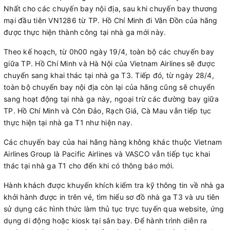
Nhất cho các chuyến bay nội địa, sau khi chuyến bay thương
mại đầu tiên VN1286 từ TP. Hồ Chí Minh đi Vân Đồn của hãng
được thực hiện thành công tại nhà ga mới này.
Theo kế hoạch, từ 0h00 ngày 19/4, toàn bộ các chuyến bay
giữa TP. Hồ Chí Minh và Hà Nội của Vietnam Airlines sẽ được
chuyển sang khai thác tại nhà ga T3. Tiếp đó, từ ngày 28/4,
toàn bộ chuyến bay nội địa còn lại của hãng cũng sẽ chuyển
sang hoạt động tại nhà ga này, ngoại trừ các đường bay giữa
TP. Hồ Chí Minh và Côn Đảo, Rạch Giá, Cà Mau vẫn tiếp tục
thực hiện tại nhà ga T1 như hiện nay.
Các chuyến bay của hai hãng hàng không khác thuộc Vietnam
Airlines Group là Pacific Airlines và VASCO vẫn tiếp tục khai
thác tại nhà ga T1 cho đến khi có thông báo mới.
Hành khách được khuyến khích kiểm tra kỹ thông tin về nhà ga
khởi hành được in trên vé, tìm hiểu sơ đồ nhà ga T3 và ưu tiên
sử dụng các hình thức làm thủ tục trực tuyến qua website, ứng
dụng di động hoặc kiosk tại sân bay. Để hành trình diễn ra