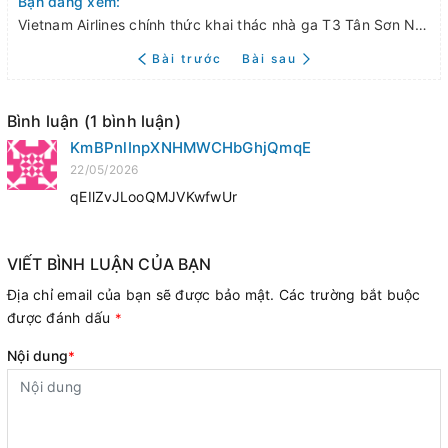
Bạn đang xem:
Vietnam Airlines chính thức khai thác nhà ga T3 Tân Sơn Nhất cho các chuyến bay nội địa
Bài trước
Bài sau
Bình luận (1 bình luận)
KmBPnlInpXNHMWCHbGhjQmqE
22/05/2026
qEIlZvJLooQMJVKwfwUr
VIẾT BÌNH LUẬN CỦA BẠN
Địa chỉ email của bạn sẽ được bảo mật. Các trường bắt buộc
được đánh dấu
*
Nội dung
*