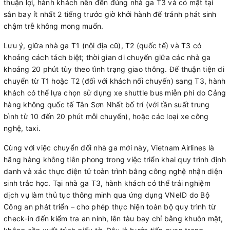
thuận lợi, hành khách nên đến đúng nhà ga T3 và có mặt tại
sân bay ít nhất 2 tiếng trước giờ khởi hành để tránh phát sinh
chậm trễ không mong muốn.
Lưu ý, giữa nhà ga T1 (nội địa cũ), T2 (quốc tế) và T3 có
khoảng cách tách biệt; thời gian di chuyển giữa các nhà ga
khoảng 20 phút tùy theo tình trạng giao thông. Để thuận tiện di
chuyển từ T1 hoặc T2 (đối với khách nối chuyến) sang T3, hành
khách có thể lựa chọn sử dụng xe shuttle bus miễn phí do Cảng
hàng không quốc tế Tân Sơn Nhất bố trí (với tần suất trung
bình từ 10 đến 20 phút mỗi chuyến), hoặc các loại xe công
nghệ, taxi.
Cùng với việc chuyển đổi nhà ga mới này, Vietnam Airlines là
hãng hàng không tiên phong trong việc triển khai quy trình định
danh và xác thực điện tử toàn trình bằng công nghệ nhận diện
sinh trắc học. Tại nhà ga T3, hành khách có thể trải nghiệm
dịch vụ làm thủ tục thông minh qua ứng dụng VNeID do Bộ
Công an phát triển – cho phép thực hiện toàn bộ quy trình từ
check-in đến kiểm tra an ninh, lên tàu bay chỉ bằng khuôn mặt,