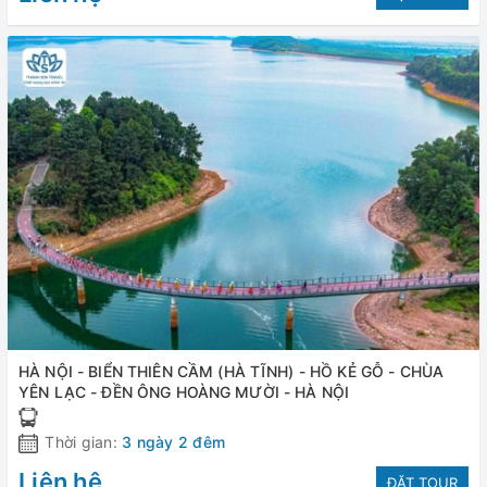
HÀ NỘI - BIỂN THIÊN CẦM (HÀ TĨNH) - HỒ KẺ GỖ - CHÙA
YÊN LẠC - ĐỀN ÔNG HOÀNG MƯỜI - HÀ NỘI
Thời gian:
3 ngày 2 đêm
Liên hệ
ĐẶT TOUR