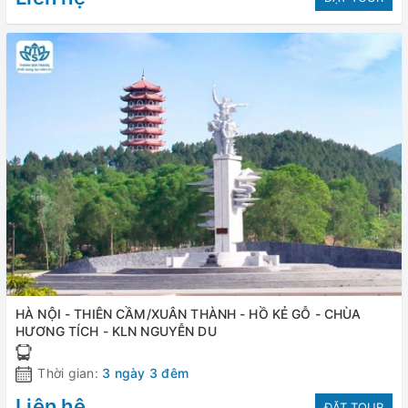
HÀ NỘI - THIÊN CẦM/XUÂN THÀNH - HỒ KẺ GỖ - CHÙA
HƯƠNG TÍCH - KLN NGUYỄN DU
Thời gian:
3 ngày 3 đêm
Liên hệ
ĐẶT TOUR