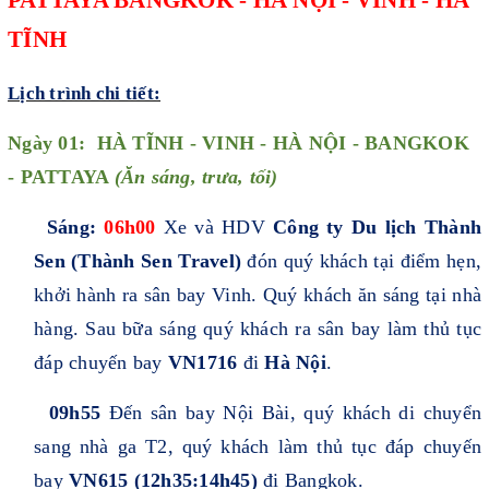
PATTAYA BANGKOK - HÀ NỘI - VINH - HÀ
TĨNH
Lịch trình chi tiết:
Ngày 01: HÀ TĨNH - VINH - HÀ NỘI - BANGKOK
- PATTAYA
(Ăn sáng, trưa, tối)
Sáng:
06h00
Xe và HDV
Công ty Du lịch Thành
Sen (Thành Sen Travel)
đón quý khách tại điểm hẹn,
khởi hành ra sân bay Vinh. Quý khách ăn sáng tại nhà
hàng. Sau bữa sáng quý khách ra sân bay làm thủ tục
đáp chuyến bay
VN1716
đi
Hà Nội
.
09h55
Đến sân bay Nội Bài, quý khách di chuyển
sang nhà ga T2, quý khách làm thủ tục đáp chuyến
bay
VN615 (12h35:14h45)
đi Bangkok.