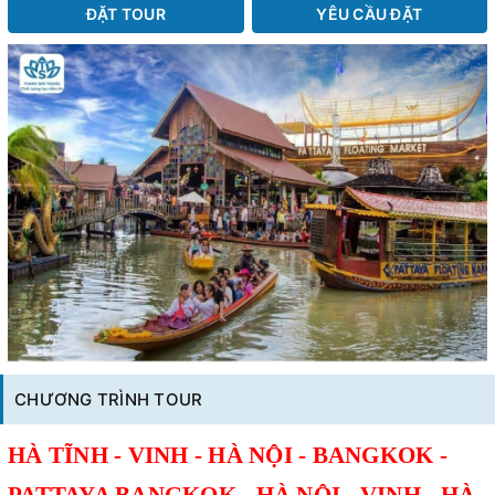
ĐẶT TOUR
YÊU CẦU ĐẶT
CHƯƠNG TRÌNH TOUR
HÀ TĨNH - VINH - HÀ NỘI - BANGKOK -