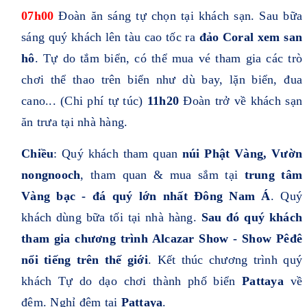
07h00
Đoàn ăn sáng tự chọn tại khách sạn. Sau bữa
sáng quý khách lên tàu cao tốc ra
đảo Coral xem san
hô
. Tự do tắm biển, có thể mua vé tham gia các trò
chơi thể thao trên biển như dù bay, lặn biển, đua
cano... (Chi phí tự túc)
11h20
Đoàn trở về khách sạn
ăn trưa tại nhà hàng.
Chiều
: Quý khách tham quan
núi Phật Vàng, Vườn
nongnooch
, tham quan
& mua sắm tại
trung tâm
Vàng bạc - đá quý lớn nhất Đông Nam Á
.
Quý
khách dùng bữa tối tại nhà hàng.
Sau đó quý khách
tham gia chương trình Alcazar Show - Show Pêđê
nổi tiếng trên thế giới
. Kết thúc chương trình quý
khách Tự do dạo chơi thành phố biển
Pattaya
về
đêm. Nghỉ đêm tại
Pattaya
.