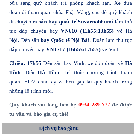
bữa sáng quý khách trả phòng khách sạn. Xe đưa
đoàn đi tham quan chùa Phật Vàng, sau đó quý khách
di chuyển ra
sân bay quốc tế Suvarnabhumi
làm thủ
tục đáp chuyến bay
VN610 (11h55:13h55)
về Hà
Nội. Đến sân
bay Quốc tế
Nội Bài
. Đoàn làm thủ tục
đáp chuyến bay
VN1717 (16h55:17h55)
về Vinh.
Chiều:
17h55
Đến sân bay Vinh, xe đón đoàn về
Hà
Tĩnh
. Đến
Hà Tĩnh
, kết thúc chương trình tham
quan, HDV chia tay và hẹn gặp lại quý khách trong
những lộ trình mới.
Quý khách vui lòng liên hệ
0934 289 777
để được
tư vấn và báo giá cụ thể!
Dịch vụ bao gồm: