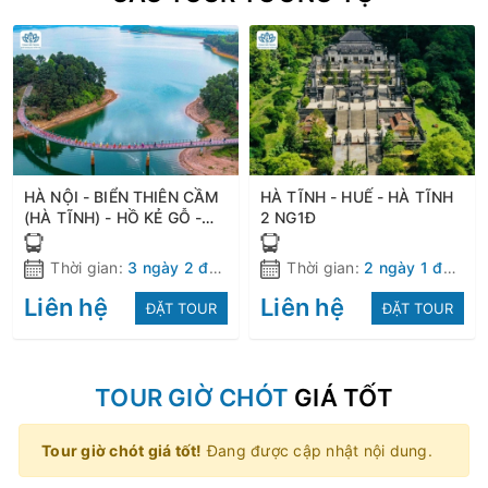
HÀ NỘI - BIỂN THIÊN CẦM
HÀ TĨNH - HUẾ - HÀ TĨNH
(HÀ TĨNH) - HỒ KẺ GỖ -
2 NG1Đ
CHÙA YÊN LẠC - ĐỀN ÔNG
HOÀNG MƯỜI - HÀ NỘI
Thời gian:
3 ngày 2 đêm
Thời gian:
2 ngày 1 đêm
Liên hệ
Liên hệ
ĐẶT TOUR
ĐẶT TOUR
TOUR GIỜ CHÓT
GIÁ TỐT
Tour giờ chót giá tốt!
Đang được cập nhật nội dung.