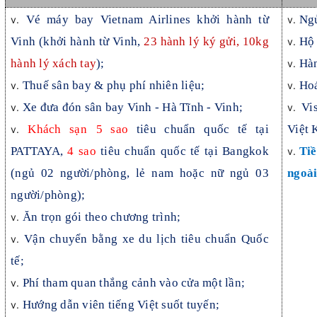
Vé máy bay Vietnam Airlines khởi hành từ
Ng
Vinh (khởi hành từ Vinh,
23 hành lý ký gửi, 10kg
Hộ 
hành lý xách tay
);
Hàn
Thuế sân bay & phụ phí nhiên liệu;
Ho
Xe đưa đón sân bay Vinh - Hà Tĩnh - Vinh;
Vi
Khách sạn
5 sao
tiêu chuẩn quốc tế tại
Việt 
PATTAYA,
4 sao
tiêu chuẩn quốc tế tại Bangkok
Tiề
(ngủ 02 người/phòng, lẻ nam hoặc nữ ngủ 03
ngoà
người/phòng);
Ăn trọn gói theo chương trình;
Vận chuyển bằng xe du lịch tiêu chuẩn Quốc
tế;
Phí tham quan thắng cảnh vào cửa một lần;
Hướng dẫn viên tiếng Việt suốt tuyến;