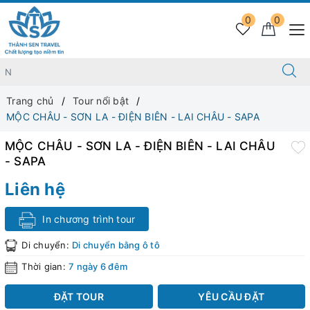
0
0
Trang chủ
Tour nổi bật
MỘC CHÂU - SƠN LA - ĐIỆN BIÊN - LAI CHÂU - SAPA
MỘC CHÂU - SƠN LA - ĐIỆN BIÊN - LAI CHÂU
- SAPA
Liên hệ
In chương trình tour
Di chuyển:
Di chuyển bằng ô tô
Thời gian:
7 ngày 6 đêm
ĐẶT TOUR
YÊU CẦU ĐẶT