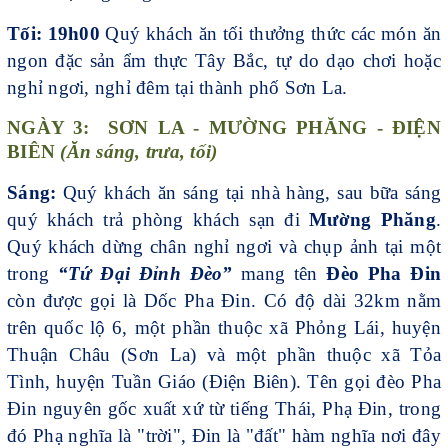
Tối: 19h00
Quý khách ăn tối thưởng thức các món ăn
ngon đặc sản ẩm thực Tây Bắc, tự do dạo chơi hoặc
nghỉ ngơi, nghỉ đêm tại thành phố Sơn La.
NGÀY 3: SƠN LA - MƯỜNG PHĂNG - ĐIỆN
BIÊN
(Ăn sáng, trưa, tối)
Sáng:
Quý khách ăn sáng tại nhà hàng, sau bữa sáng
quý khách trả phòng khách sạn đi
Mường Phăng
.
Quý khách dừng chân nghỉ ngơi và chụp ảnh tại một
trong
“Tứ Đại Đỉnh Đèo”
mang tên
Đèo Pha Đin
còn được gọi là Dốc Pha Đin. Có độ dài 32km nằm
trên quốc lộ 6, một phần thuộc xã Phỏng Lái, huyện
Thuận Châu (Sơn La) và một phần thuộc xã Tỏa
Tình, huyện Tuần Giáo (Điện Biên). Tên gọi đèo Pha
Đin nguyên gốc xuất xứ từ tiếng Thái, Phạ Đin, trong
đó Phạ nghĩa là "trời", Đin là "đất" hàm nghĩa nơi đây