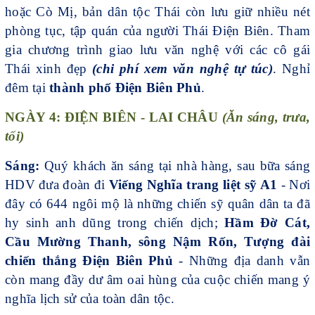
hoặc Cò Mị, bản dân tộc Thái còn lưu giữ nhiều nét
phòng tục, tập quán của người Thái Điện Biên. Tham
gia chương trình giao lưu văn nghệ với các cô gái
Thái xinh đẹp
(chi phí xem văn nghệ tự túc)
. Nghỉ
đêm tại
thành phố Điện Biên Phủ
.
NGÀY 4: ĐIỆN BIÊN - LAI CHÂU
(Ăn sáng, trưa,
tối)
Sáng:
Quý khách ăn sáng tại nhà hàng, sau bữa sáng
HDV đưa đoàn đi
Viếng Nghĩa trang liệt sỹ A1
- Nơi
đây có 644 ngôi mộ là những chiến sỹ quân dân ta đã
hy sinh anh dũng trong chiến dịch;
Hầm Đờ Cát,
Cầu Mường Thanh, sông Nậm Rốn, Tượng đài
chiến thắng Điện Biên Phủ
- Những địa danh vẫn
còn mang đầy dư âm oai hùng của cuộc chiến mang ý
nghĩa lịch sử của toàn dân tộc.