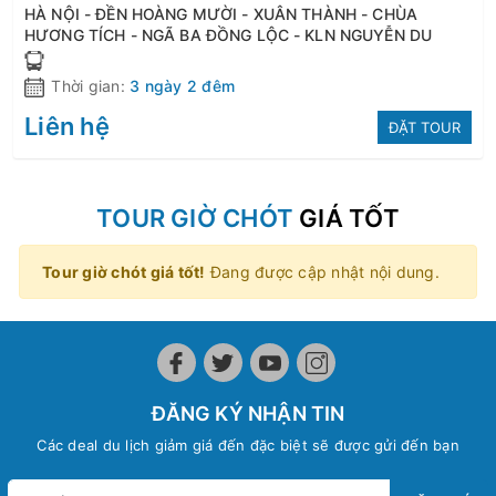
HÀ NỘI - ĐỀN HOÀNG MƯỜI - XUÂN THÀNH - CHÙA
HƯƠNG TÍCH - NGÃ BA ĐỒNG LỘC - KLN NGUYỄN DU
Thời gian:
3 ngày 2 đêm
Liên hệ
ĐẶT TOUR
TOUR GIỜ CHÓT
GIÁ TỐT
Tour giờ chót giá tốt!
Đang được cập nhật nội dung.
ĐĂNG KÝ NHẬN TIN
Các deal du lịch giảm giá đến đặc biệt sẽ được gửi đến bạn