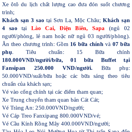
Xe ôtô du lịch chất lượng cao đưa đón suốt chương
trình;
Khách sạn 3 sao
tại Sơn La, Mộc Châu;
Khách sạn
4 sao
tại
Lào Cai, Điện Biên, Sapa
(ngủ 02
người/phòng, lẻ nam hoặc nữ ngủ 03 người/phòng).
Ăn theo chương trình: Gồm
16 bữa chính
và
07 bữa
phụ
. Tiêu chuẩn: 15 Bữa chính
180.000VND/người/bữa, 01 bữa Buffet tại
Fansipan 250.000 VND/người.
Bữa phụ:
50.000VND/suất/bữa hoặc các bữa sáng theo tiêu
chuẩn của khách sạn;
Vé vào cổng chính tại các điểm tham quan;
Xe Trung chuyển tham quan bản Cát Cát;
Vé Tràng An: 250.000VND/người;
Vé Cáp Treo Fanxipang 800.000VND/vé;
Vé Cầu Kính Rồng Mây 400.000VND/người;
Tàu Hỏa Leo Núi Mường Hoa từ Thị trấn Sapa đến