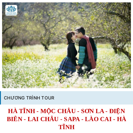
CHƯƠNG TRÌNH TOUR
HÀ TĨNH - MỘC CHÂU - SƠN LA - ĐIỆN
BIÊN - LAI CHÂU - SAPA - LÀO CAI - HÀ
TĨNH