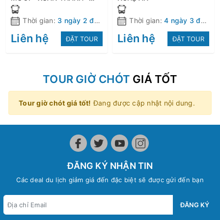
CHÙA HƯƠNG TÍCH - NGÃ
BA ĐỒNG LỘC - KLN
Thời gian:
3 ngày 2 đêm
Thời gian:
4 ngày 3 đêm
NGUYỄN DU
Liên hệ
Liên hệ
ĐẶT TOUR
ĐẶT TOUR
TOUR GIỜ CHÓT
GIÁ TỐT
Tour giờ chót giá tốt!
Đang được cập nhật nội dung.
ĐĂNG KÝ NHẬN TIN
Các deal du lịch giảm giá đến đặc biệt sẽ được gửi đến bạn
ĐĂNG KÝ