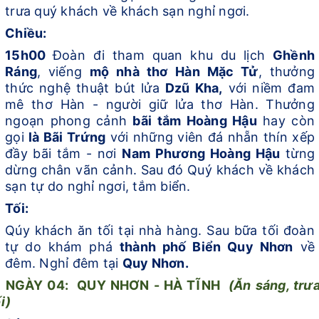
trưa quý khách về khách sạn nghỉ ngơi.
Chiều:
15h00
Đoàn đi tham quan khu du lịch
Ghềnh
Ráng
, viếng
mộ nhà thơ
Hàn Mặc Tử
, thưởng
thức nghệ thuật bút lửa
Dzũ Kha,
với niềm đam
mê thơ Hàn - người giữ lửa thơ Hàn. Thưởng
ngoạn phong cảnh
bãi tắm Hoàng Hậu
hay còn
gọi
là Bãi Trứng
với những viên đá nhẵn thín xếp
đầy bãi tắm - nơi
Nam Phương Hoàng Hậu
từng
dừng chân vãn cảnh.
Sau đó Quý khách về khách
sạn tự do nghỉ ngơi, tắm biển.
Tối:
Qúy khách ăn tối tại nhà hàng. Sau bữa tối đoàn
tự do khám phá
thành phố
Biển Quy Nhơn
về
đêm. Nghỉ đêm tại
Quy Nhơn.
NGÀY 0
4
:
QUY NHƠN - HÀ TĨNH
(Ăn
s
áng,
t
rưa
i)