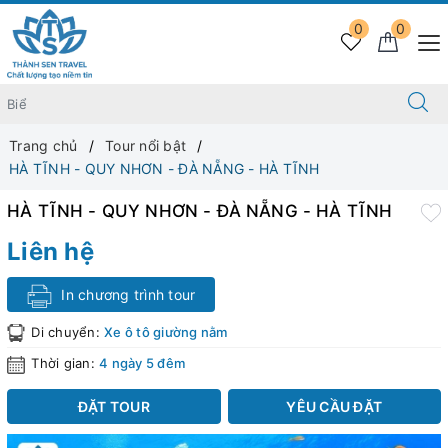
0
0
Trang chủ
Tour nổi bật
HÀ TĨNH - QUY NHƠN - ĐÀ NẴNG - HÀ TĨNH
HÀ TĨNH - QUY NHƠN - ĐÀ NẴNG - HÀ TĨNH
Liên hệ
In chương trình tour
Di chuyển:
Xe ô tô giường nằm
Thời gian:
4 ngày 5 đêm
ĐẶT TOUR
YÊU CẦU ĐẶT