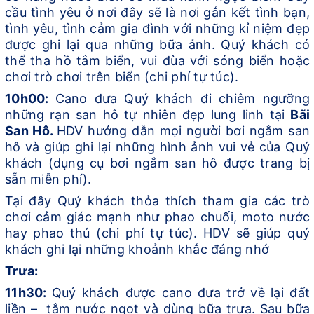
cầu tình yêu ở nơi đây sẽ là nơi gắn kết tình bạn,
tình yêu, tình cảm gia đình với những kỉ niệm
đẹp
được ghi lại qua những bữa ảnh
. Quý khách có
thể tha hồ tắm biển, vui đùa với sóng biển hoặc
chơi trò chơi trên biển
(chi phí tự túc)
.
10h00:
Cano đưa Quý khách đi chiêm ngưỡng
những rạn san hô tự nhiên đẹp lung linh tại
Bãi
San Hô.
HDV hướng dẫn mọi người bơi ngắm san
hô và giúp ghi lại những hình ảnh vui vẻ của Quý
khách (dụng cụ bơi ngắm san hô được trang bị
sẵn miễn phí).
Tại đây Quý khách thỏa thích tham gia các trò
chơi cảm giác mạnh như phao chuối, moto nước
hay phao thú (chi phí tự túc). HDV sẽ giúp quý
khách ghi lại những khoảnh khắc đáng nhớ
Trưa:
11h30:
Quý khách
được cano đưa trở về lại đất
liền – tắm nước ngọt và dùng bữa trưa.
Sau bữa