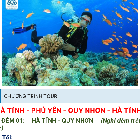
CHƯƠNG TRÌNH TOUR
À TĨNH - PHÚ YÊN - QUY NHƠN - HÀ TĨN
ĐÊM
01:
H
À TĨNH - QUY NHƠN
(
Nghỉ đêm trê
e
)
Tối: