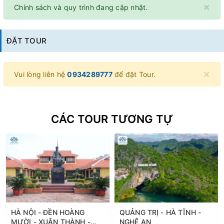
×
Chính sách và quy trình đang cập nhật.
ĐẶT TOUR
×
Vui lòng liên hệ
0934289777
để đặt Tour.
CÁC TOUR TƯƠNG TỰ
HÀ NỘI - ĐỀN HOÀNG
QUẢNG TRỊ - HÀ TĨNH -
MƯỜI - XUÂN THÀNH -
NGHỆ AN