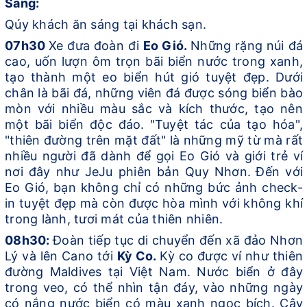
Sáng:
Qúy khách
ăn
sáng tại khách sạn.
07h30
Xe đưa đoàn đi
Eo Gió.
Những rặng núi đá
cao, uốn lượn ôm trọn bãi biển nước trong xanh,
tạo thành một eo biển hút gió tuyệt đẹp. Dưới
chân là bãi đá, những viên đá được sóng biển bào
mòn với nhiều màu sắc và kích thước, tạo nên
một bãi biển độc đáo.
"Tuyệt tác của tạo hóa",
"thiên đường trên mặt đất" là những mỹ từ mà rất
nhiều người đã dành để gọi Eo Gió và giới trẻ ví
nơi đây như JeJu phiên bản Quy Nhơn.
Đến với
Eo Gió, bạn không chỉ có những bức ảnh check-
in tuyệt đẹp mà còn được hòa mình với không khí
trong lành, tươi mát của thiên nhiên.
0
8h30:
Đoàn tiếp tục di chuyển đến xã đảo Nhơn
Lý và lên Cano tới
Kỳ Co
.
Kỳ co
được ví như thiên
đường Maldives tại Việt Nam. Nước biển ở đây
trong veo, có thể nhìn tận đáy, vào những ngày
có nắng nước biển có màu xanh ngọc bích. Cây