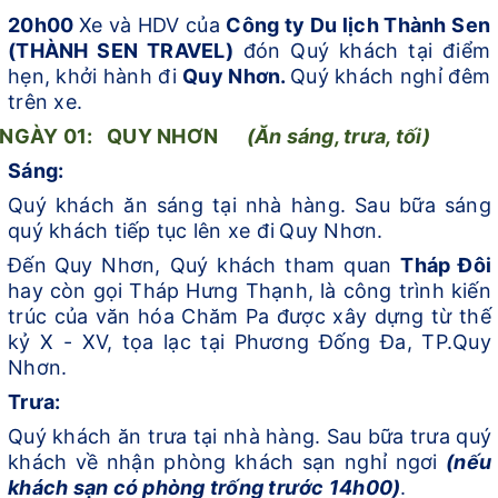
20h00
Xe và HDV của
Công ty Du lịch Thành Sen
(
THÀNH
SEN TRAVEL)
đón Quý khách tại điểm
hẹn,
khởi hành đi
Quy Nhơn.
Quý khách nghỉ đêm
trên xe.
NGÀY
01:
QUY NHƠN
(Ă
n sáng, trưa, tối
)
Sáng:
Quý khách ăn sáng tại nhà hàng. Sau bữa sáng
quý khách tiếp tục lên xe đi
Quy Nhơn.
Đến
Quy Nhơn, Quý khách tham quan
Tháp Đôi
hay còn gọi Tháp Hưng Thạnh, là công trình kiến
trúc của văn hóa Chăm Pa được xây dựng từ thế
kỷ X - XV, tọa lạc tại Phương Đống Đa, TP.Quy
Nhơn.
Trưa:
Quý khách ăn trưa tại nhà hàng. Sau bữa trưa quý
khách về nhận phòng khách sạn nghỉ ngơi
(nếu
khách sạn có phòng trống trước 14h00)
.