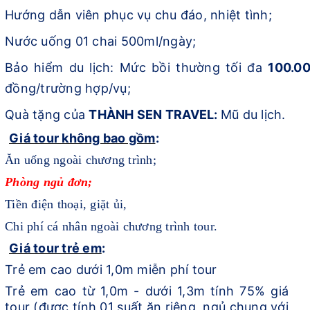
Hướng dẫn viên phục vụ chu đáo, nhiệt tình;
Nước uống 01 chai 500ml/ngày;
Bảo hiểm du lịch: Mức bồi thường tối đa
100.0
đồng/trường hợp/vụ;
Quà tặng của
THÀNH SEN TRAVEL:
Mũ du lịch.
Giá tour không bao gồm
:
Ăn uống ngoài chương trình;
Phòng ngủ đơn;
Tiền điện thoại, giặt ủi,
C
hi phí cá nhân ngoài chương trình
tour
.
Giá tour trẻ em
:
Trẻ em cao dưới 1,0m miễn phí tour
Trẻ em cao từ 1,0m -
dưới
1,3m tính 75% giá
tour (được tính 01 suất ăn riêng, ngủ chung với