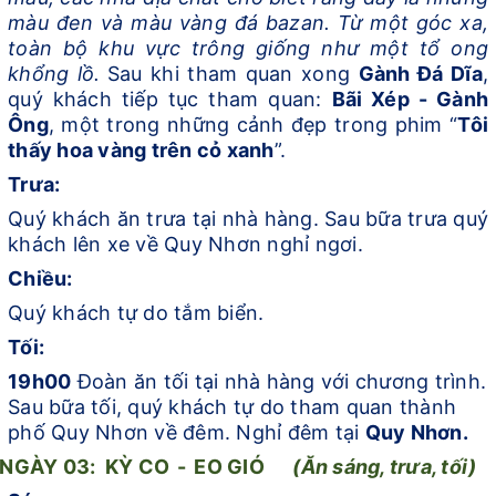
màu đen và màu vàng đá bazan. Từ một góc xa,
toàn bộ khu vực trông giống như một tổ ong
khổng lồ.
Sau khi tham quan xong
Gành Đá Dĩa
,
quý khách tiếp tục tham quan:
Bãi Xép
-
Gành
Ông
, một trong những cảnh đẹp trong phim “
Tôi
thấy hoa vàng trên cỏ xanh
”.
Trưa:
Quý khách ăn trưa tại nhà hàng. Sau bữa trưa
quý
khách lên xe về Quy Nhơn nghỉ ngơi.
Chiều:
Quý khách tự do
tắm biển.
Tối:
19h00
Đoàn
ăn
tối tại nhà hàng
với chương trình.
Sau bữa tối, quý khách
tự do tham quan thành
phố
Quy Nhơn
về đêm. Nghỉ đêm tại
Quy Nhơn.
NGÀY 03:
KỲ CO
-
EO GIÓ
(Ăn
s
áng,
t
rưa,
t
ối)