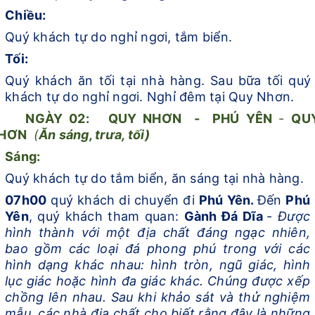
Chiều:
Quý khách tự do nghỉ ngơi, tắm biển.
Tối:
Quý khách ăn tối tại nhà hàng. Sau bữa tối quý
khách tự do nghỉ ngơi. Nghỉ đêm tại Quy Nhơn.
NGÀY
0
2
:
QUY NHƠN - PHÚ YÊN
-
QU
HƠN
(
Ă
n sáng, trưa, tối
)
Sáng:
Quý khách tự do tắm biển, ăn sáng tại nhà hàng.
07h00
quý khách di chuyển đi
Phú Yên.
Đến
Phú
Yên
, quý khách
tham quan:
Gành Đá Dĩa
-
Được
hình thành với một địa chất đáng ngạc nhiên,
bao gồm các loại đá phong phú trong với các
hình dạng khác nhau: hình tròn, ngũ giác, hình
lục giác hoặc hình đa giác khác. Chúng được xếp
chồng lên nhau. Sau khi khảo sát và thử nghiệm
mẫu, các nhà địa chất cho biết rằng đây là những