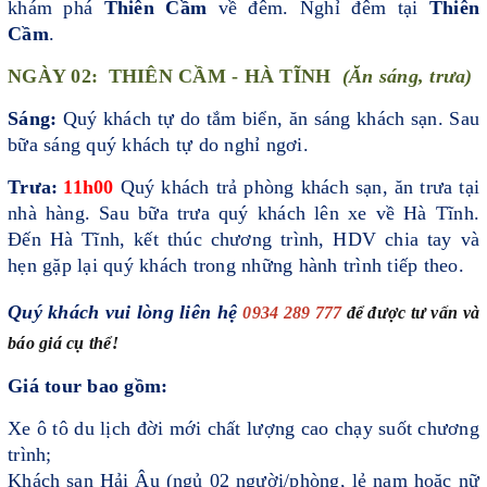
khám phá
Thiên Cầm
về đêm. Nghỉ đêm tại
Thiên
Cầm
.
NGÀY
0
2:
THIÊN CẦM - HÀ TĨNH
(Ăn sáng
, trưa
)
Sáng
:
Quý khách tự do tắm biển,
ăn sáng
khách sạn. Sau
bữa sáng quý khách tự do nghỉ ngơi.
Trưa:
11h00
Quý khách
trả phòng khách sạn, ăn trưa tại
nhà hàng. Sau bữa trưa quý khách lên xe về Hà Tĩnh.
Đến Hà Tĩnh, kết thúc chương trình, HDV chia tay và
hẹn gặp lại quý khách trong những hành trình tiếp theo.
Quý khách vui lòng liên hệ
0934 289 777
để được tư vấn và
báo giá cụ thể!
Giá tour bao gồm:
Xe ô tô du lịch đời mới chất lượng cao chạy suốt chương
trình;
Khách sạn Hải Âu (ngủ 02 người/phòng, lẻ nam hoặc nữ