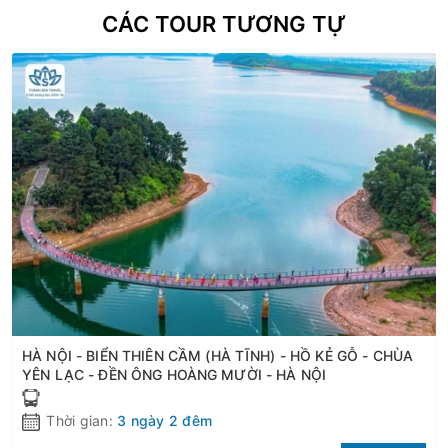
CÁC TOUR TƯƠNG TỰ
HÀ NỘI - BIỂN THIÊN CẦM (HÀ TĨNH) - HỒ KẺ GỖ - CHÙA
YÊN LẠC - ĐỀN ÔNG HOÀNG MƯỜI - HÀ NỘI
Thời gian:
3 ngày 2 đêm