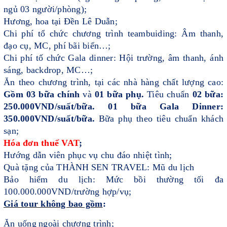
ngủ 03 người/phòng);
Hương, hoa tại Đền Lê Duẫn;
Chi phí tổ chức chương trình teambuiding: Âm thanh,
đạo cụ, MC, phí bãi biển…;
Chi phí tố chức Gala dinner: Hội trường, âm thanh, ánh
sáng, backdrop, MC…;
Ăn theo chương trình, tại các nhà hàng chất lượng cao:
Gồm 0
3
bữa chính
và
01 bữa phụ.
Tiêu chuẩn
0
2
bữa:
250
.000VN
D
/suất/bữa
. 01 bữa Gala Dinner:
350.000VND/suất/bữa.
Bữa phụ theo tiêu chuẩn khách
sạn;
Hóa đơn thuế VAT
;
Hướng dẫn viên phục vụ chu đáo nhiệt tình;
Quà tặng của THÀNH
S
EN TRAVEL: Mũ du lịch
Bảo hiểm du lịch: Mức bồi thường tối đa
100.000.000VND/trường hợp/vụ;
Giá tour không bao gồm
:
Ăn
uống
ngoài chương trình;