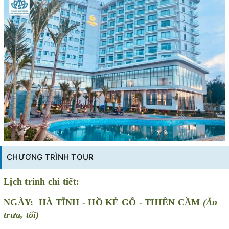
CHƯƠNG TRÌNH TOUR
Lịch trình chi tiết:
NGÀY:
HÀ TĨNH
-
HỒ KẺ GỖ
- THIÊN CẦM
(Ăn
trưa, tối)