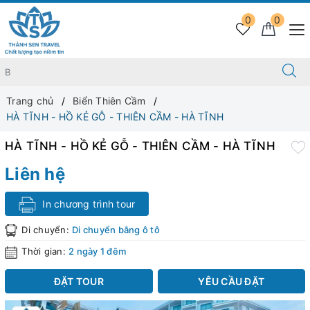
0
0
Trang chủ
Biển Thiên Cầm
HÀ TĨNH - HỒ KẺ GỖ - THIÊN CẦM - HÀ TĨNH
HÀ TĨNH - HỒ KẺ GỖ - THIÊN CẦM - HÀ TĨNH
Liên hệ
In chương trình tour
Di chuyển:
Di chuyển bằng ô tô
Thời gian:
2 ngày 1 đêm
ĐẶT TOUR
YÊU CẦU ĐẶT