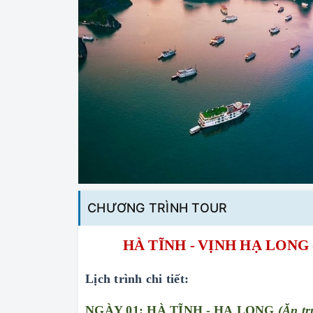
CHƯƠNG TRÌNH TOUR
HÀ TĨNH
-
VỊNH HẠ LONG 
Lịch trình chi tiết:
NGÀY 01: HÀ TĨNH
-
HẠ LONG
(Ăn tr