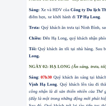
Sáng:
Xe
và HDV của
Công ty Du lịch T
điểm hẹn, xe khởi hành đi
TP
Hạ Long
.
Trưa:
Quý khách ăn trưa tại Ninh Bình, sa
Chiều:
Đến Hạ Long, quý khách nhận phòn
Tối:
Quý khách ăn tối tại nhà hàng. Sau b
Long.
NGÀY 02: HẠ LONG
(Ăn sáng, trưa, tối
Sáng
:
07h30
Quý khách ăn sáng tại khác
Vịnh Hạ Long
. Quý khách lên tàu đi t
công nhận là di sản thiên nhiên của Thê
(đây là một trong những động mới phát hiê
Sau đó, Quý khách trở lại tàu tiếp tục 