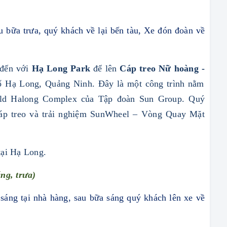
u bữa trưa
,
quý khách
về lại bến tàu, Xe đón đoàn
về
đến với
Hạ Long Park
để lên
Cáp treo Nữ hoàng
-
phố Hạ Long, Quảng Ninh. Đây là một công trình nằm
orld Halong Complex của Tập đoàn Sun Group.
Quý
cáp treo và trải nghiệm SunWheel – Vòng Quay Mặt
tại Hạ Long
.
ng, trưa)
sáng tại nhà hàng, sau bữa sáng quý khách lên xe về