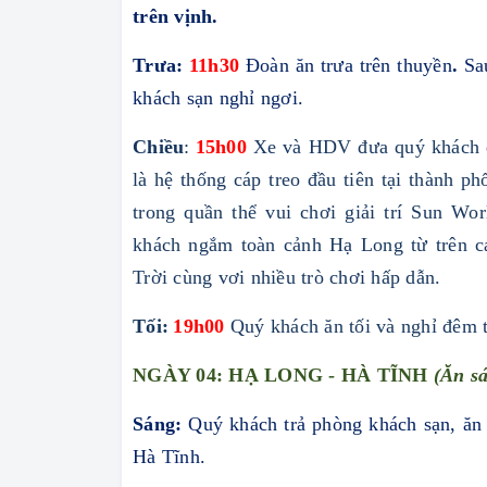
trên vịnh.
Trưa:
11h30
Đoàn ăn trưa trên thuyền
.
Sa
khách sạn nghỉ ngơi.
Chiều
:
15h00
Xe và HDV đưa quý khách 
là hệ thống cáp treo đầu tiên tại thành 
trong quần thể vui chơi giải trí Sun W
khách ngắm toàn cảnh Hạ Long từ trên 
Trời cùng vơi nhiều trò chơi hấp dẫn.
Tối:
19h00
Quý
k
hách ăn tối và nghỉ đêm 
NGÀY 04: HẠ LONG - HÀ TĨNH
(Ăn sá
Sáng:
Quý khách trả phòng khách sạn, ăn 
Hà Tĩnh.