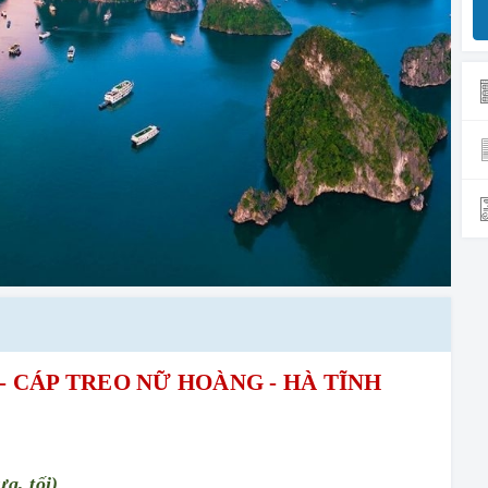
- CÁP TREO NỮ HOÀNG -
HÀ TĨNH
ưa, tối)