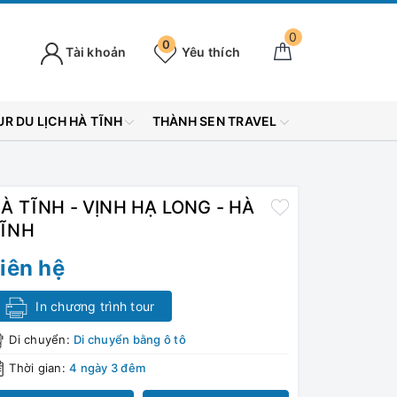
0
0
Tài khoản
Yêu thích
R DU LỊCH HÀ TĨNH
THÀNH SEN TRAVEL
À TĨNH - VỊNH HẠ LONG - HÀ
ĨNH
iên hệ
In chương trình tour
Di chuyển:
Di chuyển bằng ô tô
Thời gian:
4 ngày 3 đêm