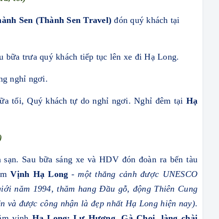
hành Sen (Thành Sen Travel)
đón quý khách tại
u bữa trưa quý khách tiếp tục lên xe đi Hạ Long.
g nghỉ ngơi.
ữa tối
,
Quý khách
tự do
nghỉ ngơi. Nghỉ đêm tại
Hạ
)
h sạn. Sau bữa sáng xe và HDV đón đoàn ra bến tàu
hăm
Vịnh Hạ Long
- một thắng cảnh được UNESCO
́ giới năm 1994, thăm hang Đầu gỗ, động Thiên Cung
̣n và được công nhận là đẹp nhất Hạ Long hiện nay)
.
thăm vịnh
Hạ Long:
Lư Hương, Gà Chọi, làng chài