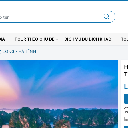
ĐỊA
TOUR THEO CHỦ ĐỀ
DỊCH VỤ DU DỊCH KHÁC
TOU
Ạ LONG - HÀ TĨNH
H
T
L