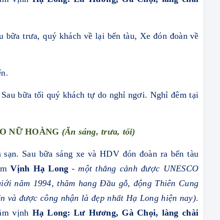
u bữa trưa
,
quý khách
về lại bến tàu, Xe đón đoàn
về
ển.
 Sau bữa tối quý khách tự do nghỉ ngơi. Nghỉ đêm tại
EO NỮ HOÀNG
(Ăn sáng, trưa, tối)
h sạn. Sau bữa sáng xe và HDV đón đoàn ra bến tàu
hăm
Vịnh Hạ Long
- một thắng cảnh được UNESCO
́ giới năm 1994, thăm hang Đầu gỗ, động Thiên Cung
̣n và được công nhận là đẹp nhất Hạ Long hiện nay)
.
thăm vịnh
Hạ Long:
Lư Hương, Gà Chọi, làng chài