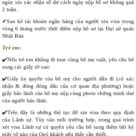
ngày xin xác nhận số dư cách ngày nộp hồ sơ không quá
2 tuần.
✔
Sao kê tài khoản ngân hàng của người xin visa trong
vòng 6 tháng trước thời điểm nộp hồ sơ tại Đại sứ quán
Nhật Bản
Trẻ em:
✔️
Nếu trẻ em không đi tour cùng bố mẹ ruột, yêu cầu bổ
sung các giấy tờ sau:
✔️
Giấy ủy quyền của bố mẹ cho người dẫn đi (có xác
nhận & đóng đóng dấu của cơ quan địa phương) hoặc
giấy bảo lãnh của bố mẹ nộp cùng photo chứng minh thư
của người bảo lãnh.
✔️
Trên đây là những thủ tục để xin visa theo quy định
của Lãnh sự. Tùy vào mỗi trường hợp, trong quá trình
xét visa Lãnh sự có quyền yêu cầu bổ sung thêm bất kỳ
giấy tờ nào của Quý khách nếu thấy cần thiết.