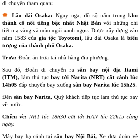
di chuyển tham quan:
🍁
Lâu đài Osaka:
Nguy nga, đồ sộ nằm trong
khu
thành cổ nổi tiếng bậc nhất Nhật Bản
với những chi
tiết mạ vàng và màu ngói xanh ngọc. Được xây dựng vào
năm 1583 của
gia tộc Toyotomi,
lâu đài Osaka là
biểu
tượng của thành phố Osaka.
Trưa:
Đoàn ăn trưa tại nhà hàng địa phương.
Sau đó, Đoàn di chuyển ra
sân bay nội địa Itami
(ITM),
làm thủ tục
bay tới Narita (NRT) cất cánh lúc
14h05
đáp chuyến bay xuống
sân bay Narita lúc 15h25.
Đến
sân bay Narita,
Quý khách tiếp tục làm thủ tục bay
về nước.
Chiều về:
NRT lúc 18h30 cất tới HAN lúc 22h15 cùng
ngày.
Máy bay hạ cánh tại
sân bay Nội Bài,
Xe đưa đoàn về