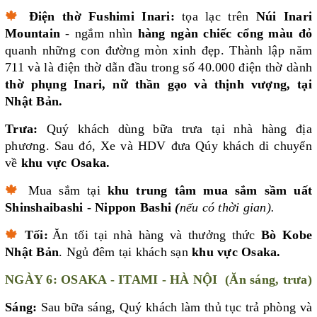
🍁
Điện thờ Fushimi Inari:
tọa lạc trên
Núi Inari
Mountain
- ngắm nhìn
hàng ngàn chiếc cổng màu đỏ
quanh những con đường mòn xinh đẹp. Thành lập năm
711 và là điện thờ dẫn đầu trong số 40.000 điện thờ dành
thờ phụng Inari, nữ thần gạo và thịnh vượng, tại
Nhật Bản.
Trưa:
Quý khách dùng bữa trưa tại nhà hàng địa
phương. Sau đó, Xe và HDV đưa Qúy khách di chuyển
về
khu vực Osaka.
🍁
Mua sắm tại
khu trung tâm mua sắm sầm uất
Shinshaibashi - Nippon Bashi
(
nếu có thời gian).
🍁
Tối:
Ăn tối tại nhà hàng và thưởng thức
Bò Kobe
Nhật Bản
. Ngủ đêm tại khách sạn
khu vực Osaka.
NGÀY 6: OSAKA - ITAMI - HÀ NỘI (Ăn sáng, trưa)
Sáng:
Sau bữa sáng, Quý khách làm thủ tục trả phòng và