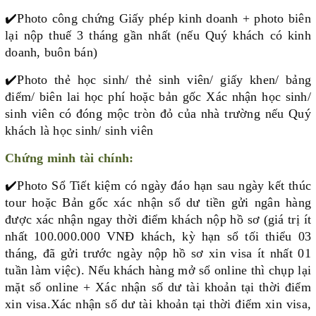
✔️
Photo công chứng Giấy phép kinh doanh + photo biên
lại nộp thuế 3 tháng gần nhất (nếu Quý khách có kinh
doanh, buôn bán)
✔️
Photo thẻ học sinh/ thẻ sinh viên/ giấy khen/ bảng
điểm/ biên lai học phí hoặc bản gốc Xác nhận học sinh/
sinh viên có đóng mộc tròn đỏ của nhà trường nếu Quý
khách là học sinh/ sinh viên
Chứng minh tài chính:
✔️
Photo Sổ Tiết kiệm có ngày đáo hạn sau ngày kết thúc
tour hoặc Bản gốc xác nhận sổ dư tiền gửi ngân hàng
được xác nhận ngay thời điểm khách nộp hồ sơ (giá trị ít
nhất 100.000.000 VNĐ khách, kỳ hạn sổ tối thiểu 03
tháng, đã gửi trước ngày nộp hồ sơ xin visa ít nhất 01
tuần làm việc). Nếu khách hàng mở sổ online thì chụp lại
mặt sổ online + Xác nhận số dư tài khoản tại thời điểm
xin visa.Xác nhận số dư tài khoản tại thời điểm xin visa,