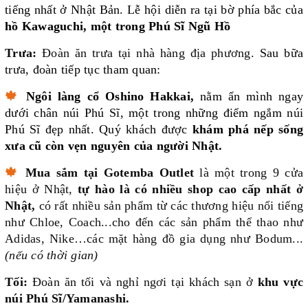
tiếng nhất ở Nhật Bản. Lễ hội diễn ra tại bờ phía bắc của
hồ Kawaguchi, một trong Phú Sĩ Ngũ Hồ
Trưa:
Đoàn ăn trưa tại nhà hàng địa phương.
Sau bữa
trưa, đoàn tiếp tục tham quan:
🍁
Ngôi làng cổ Oshino Hakkai,
nằm ẩn mình ngay
dưới chân núi Phú Sĩ, một trong những điểm ngắm núi
Phú Sĩ đẹp nhất. Quý khách được
khám phá nếp sống
xưa cũ còn vẹn nguyên của người Nhật.
🍁
Mua sắm tại Gotemba Outlet
là một trong 9 cửa
hiệu ở Nhật,
tự hào là có nhiều shop cao cấp nhất ở
Nhật,
có rất nhiều sản phẩm từ các thương hiệu nổi tiếng
như Chloe, Coach...cho đến các sản phẩm thể thao như
Adidas, Nike…các mặt hàng đồ gia dụng như Bodum...
(nếu có thời gian)
Tối:
Đoàn ăn tối và nghỉ ngơi tại khách sạn ở
khu vực
núi Phú Sĩ/Yamanashi.