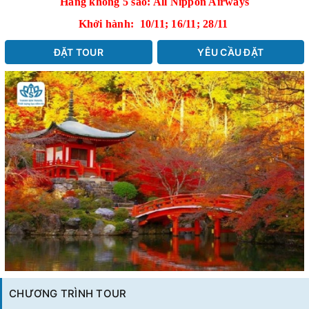
Hàng không 5 sao: All Nippon Airways
Khởi hành: 10/11; 16/11; 28/11
ĐẶT TOUR
YÊU CẦU ĐẶT
CHƯƠNG TRÌNH TOUR