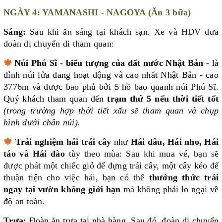
NGÀY 4: YAMANASHI - NAGOYA (Ăn 3 bữa)
Sáng:
Sau khi ăn sáng tại khách sạn. Xe và HDV đưa
đoàn di chuyển đi tham quan:
🍁
Núi Phú Sĩ - biểu tượng của đất nước Nhật Bản
- là
đỉnh núi lửa đang hoạt động và cao nhất Nhật Bản - cao
3776m và được bao phủ bởi 5 hồ bao quanh núi Phú Sĩ.
Quý khách tham quan đến
trạm thứ 5 nếu thời tiết tốt
(trong trường hợp thời tiết xấu sẽ tham quan và chụp
hình dưới chân núi).
🍁
Trải nghiệm hái trái cây
như
Hái dâu, Hái nho, Hái
táo và Hái đào
tùy theo mùa: Sau khi mua vé, bạn sẽ
được phát một chiếc giỏ để đựng trái cây, một cây kéo để
thuận tiện cho việc hái, bạn có thể
thưởng thức trái
ngay tại vườn không giới hạn
mà không phải lo ngại về
độ an toàn.
Trưa:
Đoàn ăn trưa tại nhà hàng. Sau đó, đoàn di chuyển