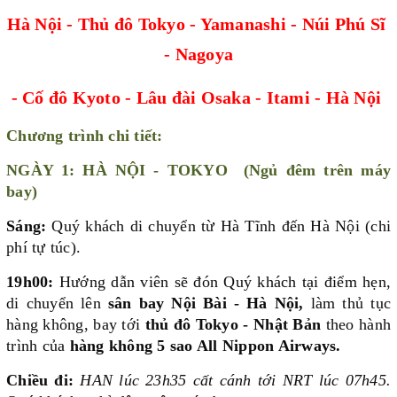
Hà Nội - Thủ đô Tokyo - Yamanashi - Núi Phú Sĩ
- Nagoya
- Cố đô Kyoto - Lâu đài Osaka - Itami -
Hà Nội
Chương trình chi tiết:
NGÀY 1: HÀ NỘI - TOKYO (Ngủ đêm trên máy
bay)
Sáng:
Quý khách di chuyển
từ Hà Tĩnh
đến Hà Nội (chi
phí tự túc)
.
19h00:
Hướng dẫn viên sẽ đón Quý khách tại điểm hẹn,
di chuyển lên
sân bay Nội Bài - Hà Nội,
làm thủ tục
hàng không, bay tới
thủ đô Tokyo - Nhật Bản
theo hành
trình của
hàng không 5 sao All Nippon Airways.
Chiều đi:
HAN lúc 23h35 cất cánh tới NRT lúc 07h45.