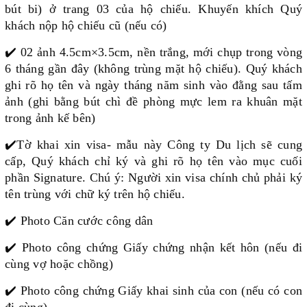
bút bi) ở trang 03 của hộ chiếu. Khuyến khích Quý
khách nộp hộ chiếu cũ (nếu có)
✔️
02 ảnh 4.5cm×3.5cm, nền trắng, mới chụp trong vòng
6 tháng gần đây (không trùng mặt hộ chiếu). Quý khách
ghi rõ họ tên và ngày tháng năm sinh vào đằng sau tấm
ảnh (ghi bằng bút chì đề phòng mực lem ra khuân mặt
trong ảnh kế bên)
✔️
Tờ khai xin visa- mẫu này Công ty Du lịch sẽ cung
cấp, Quý khách chỉ ký và ghi rõ họ tên vào mục cuối
phần Signature. Chú ý: Người xin visa chính chủ phải ký
tên trùng với chữ ký trên hộ chiếu.
✔️
Photo Căn cước công dân
✔️
Photo công chứng Giấy chứng nhận kết hôn (nếu đi
cùng vợ hoặc chồng)
✔️
Photo công chứng Giấy khai sinh của con (nếu có con
đi cùng)