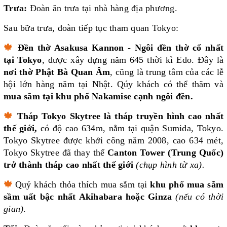
Trưa:
Đoàn ăn trưa tại nhà hàng địa phương.
Sau bữa trưa, đoàn tiếp tục tham quan Tokyo:
🍁
Đền thờ Asakusa Kannon - Ngôi đền thờ cổ nhất
tại Tokyo
, được xây dựng năm 645 thời kì Edo. Đây là
nơi thờ Phật Bà Quan Âm
, cũng là trung tâm của các lễ
hội lớn hàng năm tại Nhật. Qúy khách có thể thăm và
mua sắm tại khu phố Nakamise cạnh ngôi đền.
🍁
Tháp Tokyo Skytree
là tháp truyền hình cao nhất
thế giới,
có độ cao 634m, nằm tại quận Sumida, Tokyo.
Tokyo Skytree được khởi công năm 2008, cao 634 mét,
Tokyo Skytree đã thay thế
Canton Tower (Trung Quốc)
trở thành tháp cao nhất thế giới
(chụp hình từ xa).
🍁
Quý khách thỏa thích mua sắm tại
khu phố mua sắm
sầm uất bậc nhất Akihabara hoặc Ginza
(nếu có thời
gian)
.