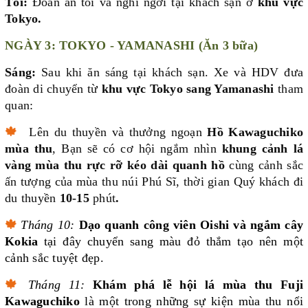
Tối:
Đoàn ăn tối và nghỉ ngơi tại khách sạn ở
khu vực
Tokyo.
NGÀY 3: TOKYO - YAMANASHI (Ăn 3 bữa)
Sáng:
Sau khi ăn sáng tại khách sạn. Xe và HDV đưa
đoàn di chuyển từ
khu vực Tokyo sang Yamanashi
tham
quan:
🍁
Lên du thuyền và thưởng ngoạn
Hồ Kawaguchiko
mùa thu
, Bạn sẽ có cơ hội ngắm nhìn
khung cảnh lá
vàng mùa thu rực rỡ kéo dài quanh hồ
cùng cảnh sắc
ấn tượng của mùa thu núi Phú Sĩ, thời gian Quý khách đi
du thuyền
10-15
phút
.
🍁
Tháng 10:
Dạo quanh công viên Oishi và ngắm cây
Kokia
tại đây chuyển sang màu đỏ thắm tạo nên một
cảnh sắc tuyệt đẹp.
🍁
Tháng 11:
Khám phá lễ hội lá mùa thu Fuji
Kawaguchiko
là một trong những sự kiện mùa thu nổi