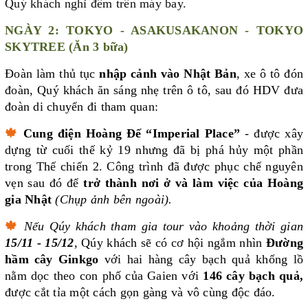
Quý khách nghỉ đêm trên máy bay.
NGÀY 2: TOKYO - ASAKUSAKANON - TOKYO
SKYTREE (Ăn 3 bữa)
Đoàn làm thủ tục
nhập cảnh vào Nhật Bản
, xe ô tô đón
đoàn, Quý khách ăn sáng nhẹ trên ô tô, sau đó HDV đưa
đoàn di chuyển đi tham quan:
🍁
Cung điện Hoàng Đế “Imperial Place”
- được xây
dựng từ cuối thế kỷ 19 nhưng đã bị phá hủy một phần
trong Thế chiến 2. Công trình đã được phục chế nguyên
vẹn sau đó để
trở thành nơi ở và làm việc của Hoàng
gia Nhật
(Chụp ảnh bên ngoài).
🍁
Nếu Qúy khách tham gia tour vào khoảng thời gian
15/11 - 15/12
,
Qúy khách sẽ có cơ hội ngắm nhìn
Đường
hầm cây Ginkgo
với hai hàng cây bạch quả khổng lồ
nằm dọc theo con phố của Gaien với
146 cây bạch quả,
được cắt tỉa một cách gọn gàng và vô cùng độc đáo.