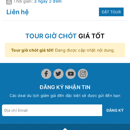
Thời gian:
3 ngày 2 đêm
Liên hệ
ĐẶT TOUR
TOUR GIỜ CHÓT
GIÁ TỐT
Tour giờ chót giá tốt!
Đang được cập nhật nội dung.
ĐĂNG KÝ NHẬN TIN
Các deal du lịch giảm giá đến đặc biệt sẽ được gửi đến bạn
ĐĂNG KÝ