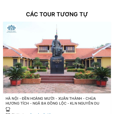
CÁC TOUR TƯƠNG TỰ
HÀ NỘI - ĐỀN HOÀNG MƯỜI - XUÂN THÀNH - CHÙA
HƯƠNG TÍCH - NGÃ BA ĐỒNG LỘC - KLN NGUYỄN DU