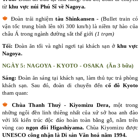
từ
khu vực núi Phú Sĩ về Nagoya.
🍁
Đoàn trải nghiệm
tàu Shinkansen -
(Bullet train có
vận tốc trung bình lên tới 300 km/h) là niềm tự hào của
châu Á trong ngành đường sắt thế giới
(1 trạm)
Tối:
Đoàn ăn tối và nghỉ ngơi tại khách sạn ở
khu vực
Nagoya.
NGÀY 5: NAGOYA - KYOTO - OSAKA (Ăn 3 bữa)
Sáng:
Đoàn ăn sáng tại khách sạn, làm thủ tục trả phòng
khách sạn. Sau đó, đoàn di chuyển đến
cố đô Kyoto
tham quan:
🍁
Chùa Thanh Thuỷ - Kiyomizu Dera,
một trong
những ngôi đền linh thiêng nhất của xứ sở hoa anh đào
với lối kiến trúc độc đáo hoàn toàn bằng gỗ, nằm trên
vùng cao
ngọn đồi Higashiyama.
Chùa Kiyomizu được
UNESCO công nhận là Di sản Văn hoá năm 1994.