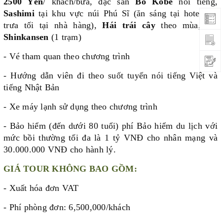
2500 Yên
/ khách/bữa, đặc sản
Bò Kobe
nổi tiếng,
Sashimi
tại khu vực núi Phú Sĩ (ăn sáng tại hotel, ăn
trưa tối tại nhà hàng),
Hái trái cây
theo mùa, tàu
Shinkansen
(1 trạm)
- Vé tham quan theo chương trình
- Hướng dẫn viên đi theo suốt tuyến nói tiếng Việt và
tiếng Nhật Bản
- Xe máy lạnh sử dụng theo chương trình
- Bảo hiểm (đến dưới 80 tuổi) phí Bảo hiểm du lịch với
mức bồi thường tối đa là 1 tỷ VNĐ cho nhân mạng và
30.000.000 VNĐ cho hành lý.
GIÁ TOUR KHÔNG BAO GỒM:
- Xuất hóa đơn VAT
- Phí phòng đơn
: 6,500,000/khách